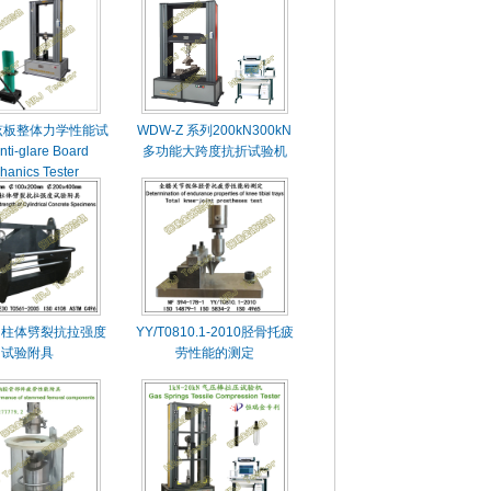
防眩板整体力学性能试
WDW-Z 系列200kN300kN
i-glare Board
多功能大跨度抗折试验机
hanics Tester
圆柱体劈裂抗拉强度
YY/T0810.1-2010胫骨托疲
试验附具
劳性能的测定