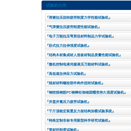
试验机分类
『弹簧拉压扭转疲劳刚度力学性能试验机』
『气弹簧拉压疲劳刚度性能试验机』
『电子万能拉压弯剪扭材料制品力学试验机』
『卧式拉力拉伸强度试验机』
『结构木材集成材人造板材制品质量性能试验机』
『微机控制电液伺服液压万能材料试验机』
『高低速拉伸应力试验机』
『线材材料螺栓部件构件扭转试验机』
『钢绞线钢筋PC钢棒松弛锚固蠕变持久强度试验机』
『井盖井篦压力疲劳试验机』
『千斤顶检定装置反力架结构加载试验系统』
『特殊定制非标专用新型科学研究试验机』
『管材环刚度试验机』