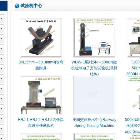
试验机中心
DN15mm～60.3mm钢管弯
WDW-J系列;5N～5000N微
T100
曲附具
机控制电子万能试验机(悬臂
500N
结构)
2000
HRJ-1 HRJ-2 HRJ-5高低温
美国交通技术中心Railway
500kN
高速拉伸试验机
Spring Testing Machine
压抗弯强
and Gra
Flexura