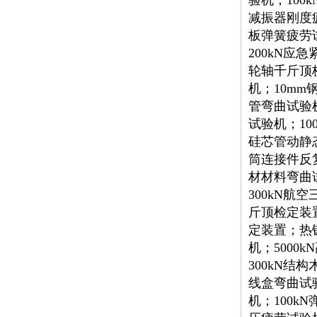
验机；100
减振器刚度
板弹簧疲劳
200kN应
轮轴千斤顶
机；10m
管弯曲试验机
试验机；10
硅芯管动静态
筒连接件反复
材材料弯曲试
300kN航
斤顶检定装置
定装置；热
机；5000
300kN结
线盒弯曲试验
机；100k