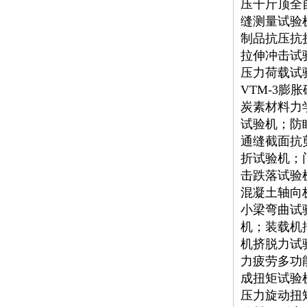
压千斤顶全
缝测量试验
制品抗压抗
拉伸冲击试
压力荷载试
VTM-3
炭素材料力
试验机；防
通缝截面抗
折试验机；
击跌落试验
混凝土轴向
小梁弯曲试
机；装载机
机挤脱力试
力疲劳多功
成扭矩试验
压力旋动扭