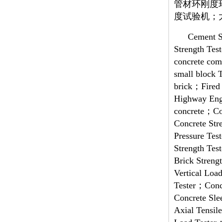
管材环刚度
度试验机；
Cement S
Strength Tes
concrete com
small block 
brick；Fired 
Highway Engi
concrete；Con
Concrete Str
Pressure Tes
Strength Tes
Brick Streng
Vertical Lo
Tester；Concr
Concrete Sle
Axial Tensil