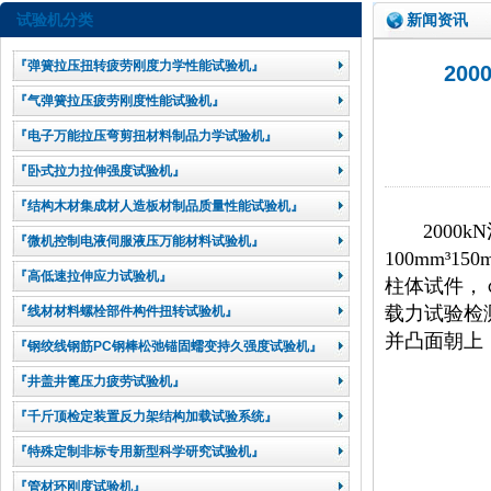
试验机分类
新闻资讯
『弹簧拉压扭转疲劳刚度力学性能试验机』
200
『气弹簧拉压疲劳刚度性能试验机』
『电子万能拉压弯剪扭材料制品力学试验机』
『卧式拉力拉伸强度试验机』
『结构木材集成材人造板材制品质量性能试验机』
200
『微机控制电液伺服液压万能材料试验机』
100mm³15
『高低速拉伸应力试验机』
柱体试件，￠
载力试验检
『线材材料螺栓部件构件扭转试验机』
并凸面朝上，
『钢绞线钢筋PC钢棒松弛锚固蠕变持久强度试验机』
『井盖井篦压力疲劳试验机』
『千斤顶检定装置反力架结构加载试验系统』
『特殊定制非标专用新型科学研究试验机』
『管材环刚度试验机』