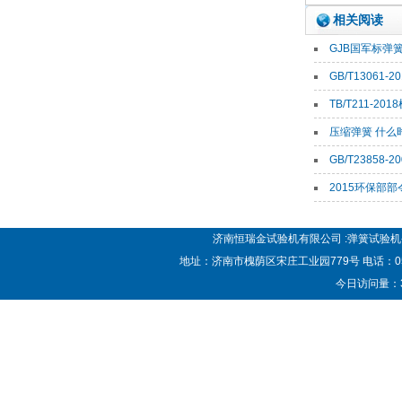
相关阅读
GJB国军标弹簧
GB/T13061
TB/T211-201
压缩弹簧 什么
GB/T23858
2015环保部
济南恒瑞金试验机有限公司 :弹簧试验机-弹
地址：济南市槐荫区宋庄工业园779号 电话：0531—87
今日访问量：