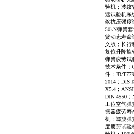
验机；波纹
速试验机系
浆抗压强度
50kN弹
簧动态寿命试
文版；
长行
复位升降旋
弹簧疲劳试
技术条件；GB
件；JB/T779
2014；DIS I
X5.4；ANSI
DIN 4550；
工位空气弹
振器疲劳寿
机；螺旋弹
度疲劳试验机