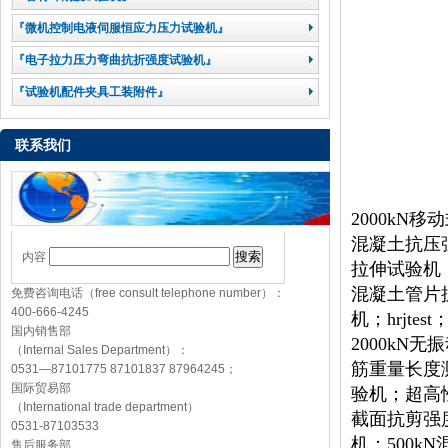
『微机控制电液伺服恒应力压力试验机』
『电子拉力压力弯曲抗折强度试验机』
『试验机配件夹具工装附件』
联系我们
2000kN
混凝土抗压强
内容
拉伸试验机；
混凝土管片抗
免费咨询电话（free consult telephone number）：
400-666-4245
机；hrjt
国内销售部
2000kN
（Internal Sales Department）：
筋重量长度测
0531—87101775 87101837 87964245；
国际贸易部
验机；超高
（International trade department）
截面抗剪强
0531-87103533
机；500k
售后服务部