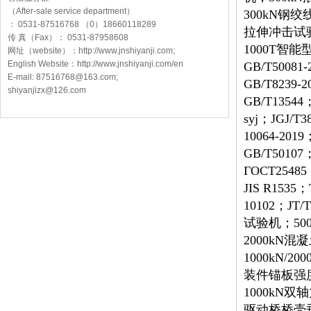
（After-sale service department）
300kN钢
： 0531-87516768 （0）18660118289
拉伸冲击试
传 真（Fax）： 0531-87958608
1000T智能型
网址（website）：http://www.jnshiyanji.com;
English Website：http://www.jnshiyanji.com/en
GB/T50081-
E-mail: 87516768@163.com;
GB/T8239-
shiyanjizx@126.com
GB/T13544
syj；JGJ/T
10064-2019
GB/T50107
ГОСТ25485
JIS R1535；
10102；JT
试验机；50
2000kN
1000kN
装件锚板强
1000kN
驱动桥桥壳