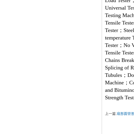
Load Tester；
Universal Te
Testing Mach
Tensile Test
Tester；Steel
temperature 
Tester；No Vi
Tensile Test
Chains Break
Splicing of
Tubules；Door
Machine；Con
and Bitumino
Strength Tes
上一篇:
扇形圆管形石墨