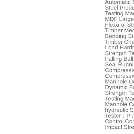
Automatic 
Steel Prod
Testing Ma
MDF Large 
Flexural S
Timber Mec
Bending St
Timber Cha
Load Hardn
Strength T
Falling Ba
Seal Runn
Compressi
Compressi
Manhole C
Dynamic Fa
Strength T
Testing Ma
Manhole Co
hydraulic 
Tester；Pla
Control Co
Impact Str