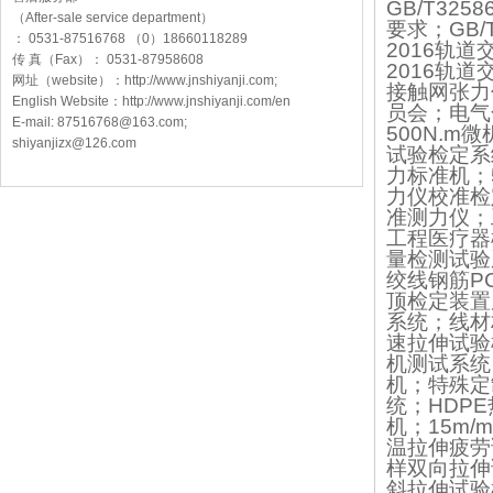
GB/T3
（After-sale service department）
要求；GB/
： 0531-87516768 （0）18660118289
2016轨
传 真（Fax）： 0531-87958608
2016轨
网址（website）：http://www.jnshiyanji.com;
接触网张力
English Website：http://www.jnshiyanji.com/en
员会；电气
E-mail: 87516768@163.com;
500N.
shiyanjizx@126.com
试验检定系
力标准机；
力仪校准检定
准测力仪；
工程医疗器
量检测试验
绞线钢筋P
顶检定装置
系统；线材
速拉伸试验
机测试系统
机；特殊定
统；HDP
机；15m
温拉伸疲劳
样双向拉伸
斜拉伸试验