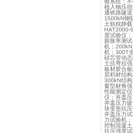
验系统；不
植入物压扭
通铁路隧道
1500k
土轨枕静载
HAT200
度试验仪；
膨胀率测试
机；200
机；300
硅芯管动态
土抗弯拉强
板材胶合板
层积材结构
300kN
窗型材角强
性能测定仪
仪；井盖压
井盖压力疲
块变形抗压
井盖压力试验
力试验机；1
控制混凝土
抗压强度试