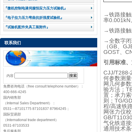
『微机控制电液伺服恒应力压力试验机』
→铁路接触
『电子拉力压力弯曲抗折强度试验机』
率0.001k
『试验机配件夹具工装附件』
→铁路接触
→全数字闭
联系我们
（GB、GJ
GOST、C
引用标准、
CJJ/T2
内容
何参数测量
网几何参数
免费咨询电话（free consult telephone number）：
验方法；T
400-666-4245
置；承力索
国内销售部
则；TG/G
（Internal Sales Department）：
程/高速铁路
0531—87101775 87101837 87964245；
网张力仪校准
国际贸易部
GB/T11
（International trade department）
气化铁道接
0531-87103533
通用技术条件
售后服务部