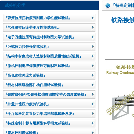
试验机分类
『特殊定制
『弹簧拉压扭转疲劳刚度力学性能试验机』
铁路接触网
『气弹簧拉压疲劳刚度性能试验机』
『电子万能拉压弯剪扭材料制品力学试验机』
『卧式拉力拉伸强度试验机』
『结构木材集成材人造板材制品质量性能试验机』
『微机控制电液伺服液压万能材料试验机』
『高低速拉伸应力试验机』
『线材材料螺栓部件构件扭转试验机』
『钢绞线钢筋PC钢棒松弛锚固蠕变持久强度试验机』
『井盖井篦压力疲劳试验机』
『千斤顶检定装置反力架结构加载试验系统』
『特殊定制非标专用新型科学研究试验机』
『管材环刚度试验机』