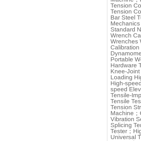
Tension Co
Tension Co
Bar Steel 
Mechanics 
Standard N
Wrench Cal
Wrenches 
Calibration
Dynamomete
Portable 
Hardware T
Knee-Joint
Loading Hi
High-speed
speed Elev
Tensile-Im
Tensile Te
Tension St
Machine；Cr
Vibration 
Splicing T
Tester；Hig
Universal 