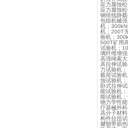
应力腐蚀松
应力腐蚀松
钢绞线静载
包组机械强
机；300
机；200
验机；30
500T矿
试验机；1
璃纤维增强
高强绳索大
具拉伸试验
力试验机；
载荷试验机
蚀试验机；
卧式拉伸试
能试验机；
能试验机；
物力学性能
疗器械外科
高分子材料
构件拉扭试
腱韧带损伤