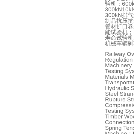
验机；60
300kN
300kN排
制品抗压抗
管材扩口卷
能试验机；
寿命试验机
机械车辆刹
Railway Ov
Regulation
Machinery 
Testing Sy
Materials 
Transporta
Hydraulic S
Steel Stra
Rupture St
Compressiv
Testing Sy
Timber Woo
Connection
Spring Tens
Machine；H