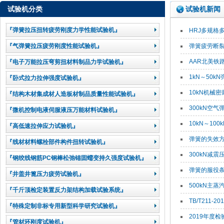
试验机分类
试验机新闻
『弹簧拉压扭转疲劳刚度力学性能试验机』
HRJ多规格多
『气弹簧拉压疲劳刚度性能试验机』
弹簧疲劳断裂Spri
AAR北美铁路协会R
『电子万能拉压弯剪扭材料制品力学试验机』
1kN～50kN弹
『卧式拉力拉伸强度试验机』
10kN机械密封弹
『结构木材集成材人造板材制品质量性能试验机』
300kN空气弹簧二
『微机控制电液伺服液压万能材料试验机』
10kN～100k
『高低速拉伸应力试验机』
弹簧的失效方式Spr
『线材材料螺栓部件构件扭转试验机』
300kN减震压缩
『钢绞线钢筋PC钢棒松弛锚固蠕变持久强度试验机』
弹簧的服役条件Spri
『井盖井篦压力疲劳试验机』
500kN主蒸汽安
『千斤顶检定装置反力架结构加载试验系统』
TB/T211-2
『特殊定制非标专用新型科学研究试验机』
2019年度检验
『管材环刚度试验机』