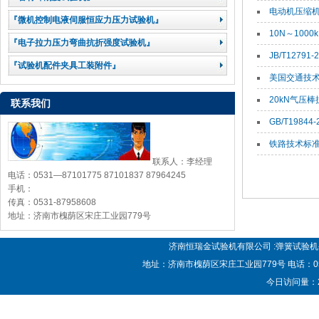
电动机压缩机支撑弹
『微机控制电液伺服恒应力压力试验机』
10N～1000k
『电子拉力压力弯曲抗折强度试验机』
JB/T12791-
『试验机配件夹具工装附件』
美国交通技术中心R
20kN气压棒抗拉强
联系我们
GB/T19844-
铁路技术标准（2
联系人：李经理
电话：0531—87101775 87101837 87964245
手机：
传真：0531-87958608
地址：济南市槐荫区宋庄工业园779号
济南恒瑞金试验机有限公司 :弹簧试验机-弹
地址：济南市槐荫区宋庄工业园779号 电话：0531—87
今日访问量：